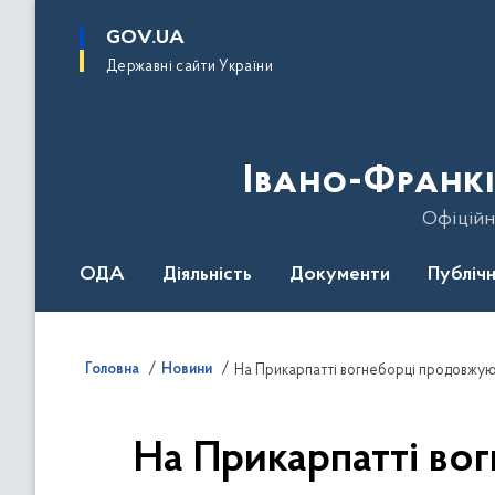
до
основного
GOV.UA
вмісту
Державні сайти України
Івано-Франкі
Офіційн
ОДА
Діяльність
Документи
Публічн
Головна
Новини
На Прикарпатті вогнеборці продовжуют
На Прикарпатті во