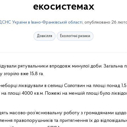
екосистемах
ДСНС України в Івано-Франківській області
, опубліковано 26 люто
Довкілля
Екологічні ризики
відували рятувальники впродовж минулої доби. Загальна п
у згоріло вже 15,8 га.
неборці ліквідували в селищі Солотвин на площі понад 1,5 г
здя на площі 4000 кв.м. Пожежі на меншій площі було лікві
ять масово-роз’яснювальну роботу з громадянами щодо
влення правопорушників та притягнення їх до відповідаль