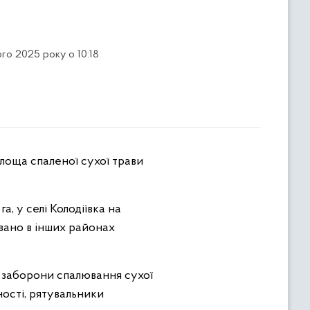
го 2025 року о 10:18
лоща спаленої сухої трави
а, у селі Колодіївка на
довано в інших районах
 заборони спалювання сухої
ності, рятувальники