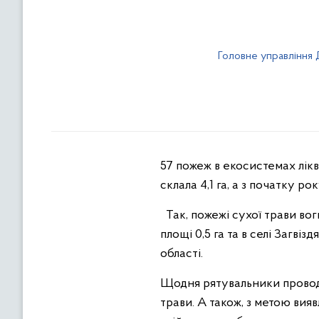
Головне управління 
57 пожеж в екосистемах лік
склала 4,1 га, а з початку рок
Так, пожежі сухої трави вог
площі 0,5 га та в селі Загві
області.
Щодня рятувальники провод
трави. А також, з метою вия