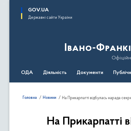
до
основного
GOV.UA
вмісту
Державні сайти України
Івано-Франкі
Офіційн
ОДА
Діяльність
Документи
Публічн
Головна
Новини
На Прикарпатті відбулась нарада секре
На Прикарпатті в