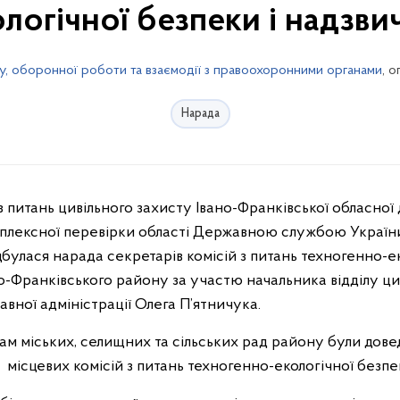
логічної безпеки і надзви
у, оборонної роботи та взаємодії з правоохоронними органами
, 
Нарада
мплексної перевірки області Державною службою України
дбулася нарада секретарів комісій з питань техногенно-ек
о-Франківського району за участю начальника відділу цив
вної адміністрації Олега П’ятничука.
ам міських, селищних та сільських рад району були дове
місцевих комісій з питань техногенно-екологічної безпе