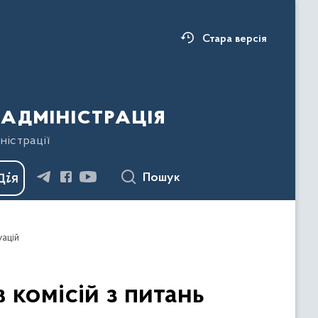
Стара версія
адміністрація
ністрації
Пошук
уацій
 комісій з питань