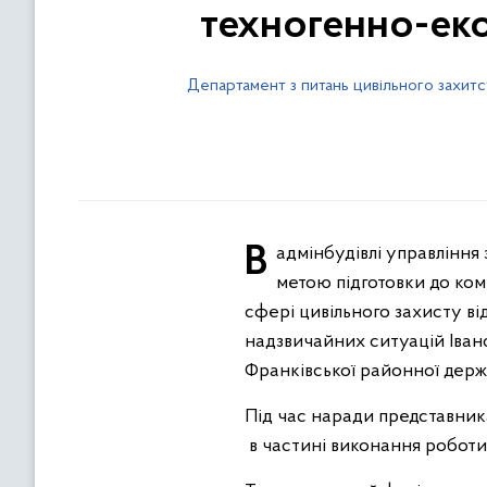
техногенно-еко
Департамент з питань цивільного захитс
В адмінбудівлі управління з питань цивільного захисту Івано-Франківської обласної державної адміністрації з
метою підготовки до ко
сфері цивільного захисту ві
надзвичайних ситуацій Іван
Франківської районної держа
Під час наради представник
в частині виконання роботи 