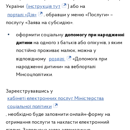
України
(інструкція тут
) або на
порталі «Дія»
, обравши у меню «Послуги» –
послугу «Заява на субсидію».
оформити соціальну
допомогу при народженні
дитини
на одного з батьків або опікунів, з яким
постійно проживає малюк, можна у
відповідному
розділі
«Допомога при
народженні дитини» на вебпорталі
Мінсоцполітики.
Зареєструвавшись у
кабінеті електронних послуг Міністерства
соціальної політики
, необхідно буде заповнити онлайн-форму на
отримання послуги та накласти електронний