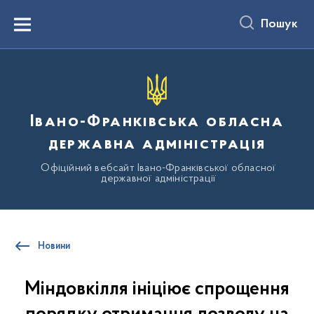
до
основного
Пошук
вмісту
Menu
Івано-Франківська обласна
державна адміністрація
Офіційний вебсайт Івано-Франківської обласної
державної адміністрації
Новини
Міндовкілля ініціює спрощення