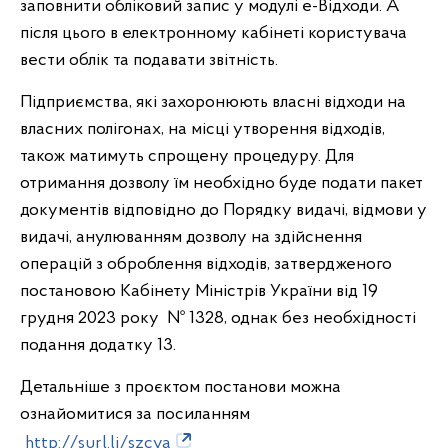
заповнити обліковий запис у модулі е-Відходи. А
після цього в електронному кабінеті користувача
вести облік та подавати звітність.
Підприємства, які захоронюють власні відходи на
власних полігонах, на місці утворення відходів,
також матимуть спрощену процедуру. Для
отримання дозволу їм необхідно буде подати пакет
документів відповідно до Порядку видачі, відмови у
видачі, анулюванням дозволу на здійснення
операцій з оброблення відходів, затвердженого
постановою Кабінету Міністрів України від 19
грудня
2023
року №
1328
, однак без необхідності
подання додатку 13.
Детальніше з проєктом постанови можна
ознайомитися за посиланням
http://surl.li/szcva