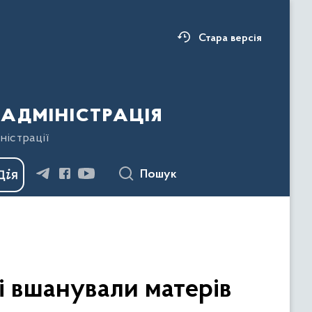
Стара версія
адміністрація
ністрації
Пошук
і вшанували матерів