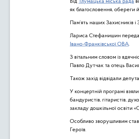
Від
Тлумацька міська рада
в
як благословення, обереги 
Пам’ять наших Захисників і
Лариса Стефанишин передала
Івано-Франківської ОВА
.
З вітальним словом із вдячні
Павло Дутчак та отець Васи
Також захід відвідали депут
У концертній програмі взяли 
бандуристів, гітаристів, дух
закладу дошкільної освіти «
Особливо зворушливим став 
Героїв.