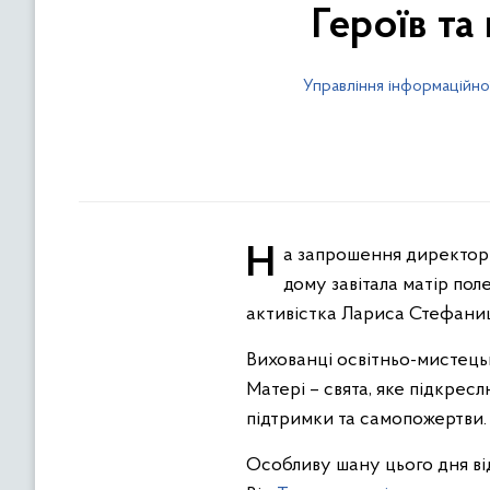
Героїв та
Управління інформаційно
На запрошення директорки Тлумацької дитячої музичної школи Тетяни Слободян до Тлумацького народного
дому завітала матір по
активістка Лариса Стефани
Вихованці освітньо-мистець
Матері – свята, яке підкрес
підтримки та самопожертви.
Особливу шану цього дня від