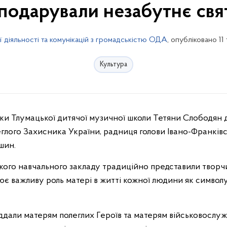
 подарували незабутнє св
ї діяльності та комунікацій з громадськістю ОДА
, опубліковано 11
Культура
леглого Захисника України, радниця голови Івано-Франків
шин.
кого навчального закладу традиційно представили творч
лює важливу роль матері в житті кожної людини як символ
дали матерям полеглих Героїв та матерям військовослужбо