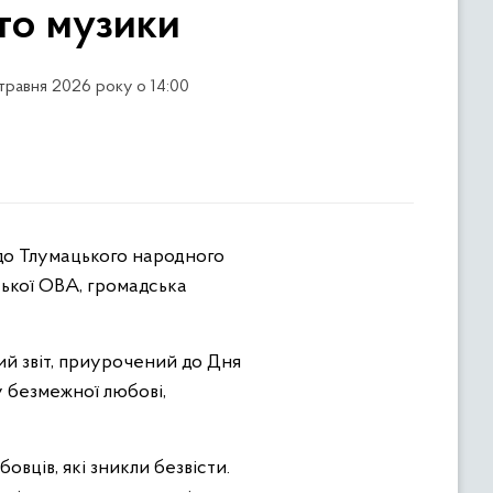
ято музики
 травня 2026 року о 14:00
ської ОВА, громадська
ий звіт, приурочений до Дня
у безмежної любові,
вців, які зникли безвісти.