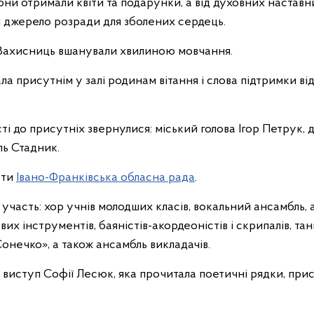
они отримали квіти та подарунки, а від духовних наставн
й джерело розради для зболених сердець.
 Захисниць вшанували хвилиною мовчання.
 присутнім у залі родинам вітання і слова підтримки ві
сті до присутніх звернулися: міський голова Ігор Петрук,
ль Стадник.
ати
Івано-Франківська обласна рада
.
участь: хор учнів молодших класів, вокальний ансамбль, а
ових інструментів, баяністів-акордеоністів і скрипалів, т
Сонечко», а також ансамбль викладачів.
виступ Софії Лесюк, яка прочитала поетичні рядки, при