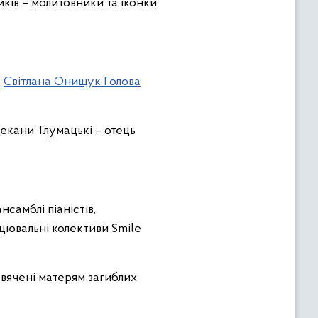
иків – молитовники та іконки
д
Світлана Онищук Голова
 декани Тлумацькі – отець
нсамблі піаністів,
анцювальні колективи Smile
свячені матерям загиблих