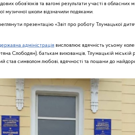
ових обов’язків та вагомі результати участі в обласних
ої музичної школи відзначили подяками.
реглянути презентацію «Звіт про роботу Тлумацької дитя
державна адміністрація
висловлює вдячність усьому кол
яна Слободян), батькам вихованців, Тлумацькій міській р
який став символом любові, вдячності та пошани до найд