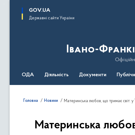
до
основного
GOV.UA
вмісту
Державні сайти України
Івано-Франкі
Офіційн
ОДА
Діяльність
Документи
Публічн
Головна
Новини
Материнська любов, що тримає світ: у 
Материнська любов,