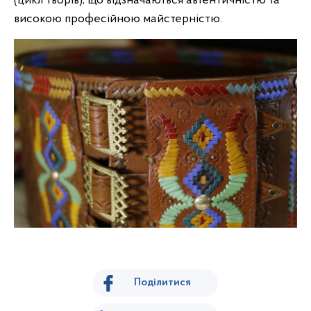
(цикл творів), що відзначаються автентичністю та
високою професійною майстерністю.
Поділитися