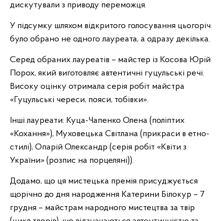
дискутували з приводу переможця.
У підсумку шляхом відкритого голосування цьогоріч
було обрано не одного лауреата, а одразу декілька.
Серед обраних лауреатів – майстер із Косова Юрій
Порох, який виготовляє автентичні гуцульські речі.
Високу оцінку отримала серія робіт майстра
«Гуцульські череси, пояси, тобівки».
Інші лауреати: Куца-Чапенко Олена (поліптих
«Кохання»), Муховецька Світлана (прикраси в етно-
стилі), Опарій Олександр (серія робіт «Квіти з
України» (розпис на порцеляні)).
Додамо, що ця мистецька премія присуджується
щорічно до дня народження Катерини Білокур – 7
грудня – майстрам народного мистецтва за твір