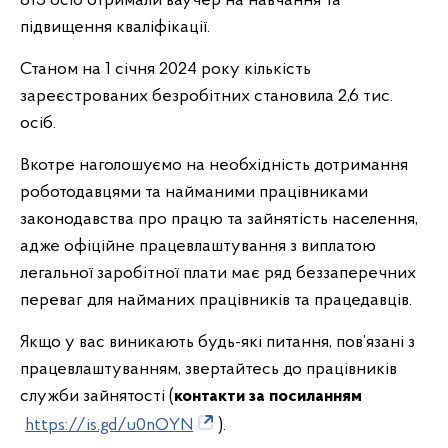
813 осіб отримали ваучер на навчання та
підвищення кваліфікації.
Станом на 1 січня 2024 року кількість
зареєстрованих безробітних становила 2,6 тис.
осіб.
Вкотре наголошуємо на необхідність дотримання
роботодавцями та найманими працівниками
законодавства про працю та зайнятість населення,
адже офіційне працевлаштування з виплатою
легальної заробітної плати має ряд беззаперечних
переваг для найманих працівників та працедавців.
Якщо у вас виникають будь-які питання, пов’язані з
працевлаштуванням, звертайтесь до працівників
служби зайнятості (
контакти за посиланням
https://is.gd/u0nOYN
).