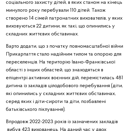
соціального захисту дітей, в яких станом на кінець
минулого року перебували 110 дітей. Також
створено
14 сімей патронатних вихователів, у яких
виховуються 22 дитини, як такі, що опинились у
складних життєвих обставинах.
Варто додати, що з початку повномасштабної війни
Прикарпаття стало надійним тилом та опорою для
переселенців. На територію Івано-Франківської
області з інших областей, що знаходяться в
епіцентрі активних воєнних дій, перемістилась 481
дитина із закладів цілодобового перебування (діти,
які опинились у складних життєвих обставинах,
серед яких і діти-сироти та діти, позбавлені
батьківського піклування).
Впродовж
2022-2023
років із зазначених закладів
вибув 423 вихованець.
На даний час у двох