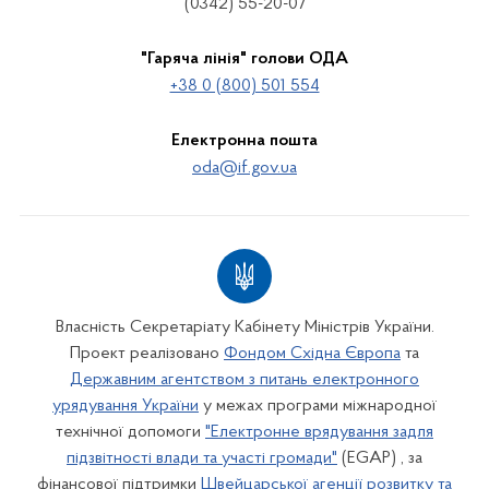
(0342) 55-20-07
"Гаряча лінія" голови ОДА
+38 0 (800) 501 554
Електронна пошта
oda@if.gov.ua
Власність Секретаріату Кабінету Міністрів України.
Проект реалізовано
Фондом Східна Європа
та
Державним агентством з питань електронного
урядування України
у межах програми міжнародної
технічної допомоги
"Електронне врядування задля
підзвітності влади та участі громади"
(EGAP) , за
фінансової підтримки
Швейцарської агенції розвитку та