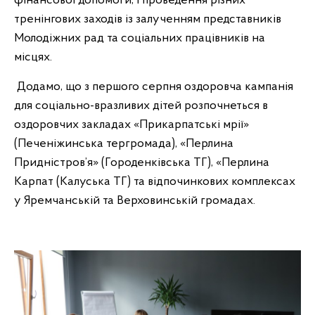
фінансової допомоги, і проведення різних
тренінгових заходів із залученням представників
Молодіжних рад та соціальних працівників на
місцях.
Додамо, що з першого серпня оздоровча кампанія
для соціально-вразливих дітей розпочнеться в
оздоровчих закладах «Прикарпатські мрії»
(Печеніжинська тергромада), «Перлина
Придністров’я» (Городенківська ТГ), «Перлина
Карпат (Калуська ТГ) та відпочинкових комплексах
у Яремчанській та Верховинській громадах.