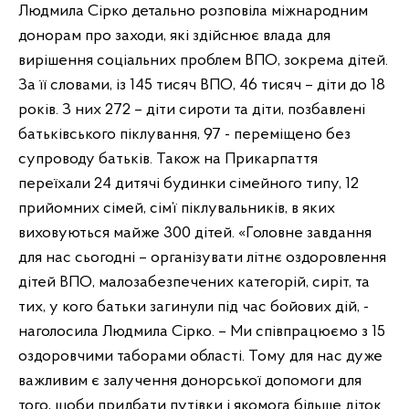
Людмила Сірко детально розповіла міжнародним
донорам про заходи, які здійснює влада для
вирішення соціальних проблем ВПО, зокрема дітей.
За її словами, із 145 тисяч ВПО, 46 тисяч – діти до 18
років. З них 272 – діти сироти та діти, позбавлені
батьківського піклування, 97 - переміщено без
супроводу батьків. Також на Прикарпаття
переїхали 24 дитячі будинки сімейного типу, 12
прийомних сімей, сім’ї піклувальників, в яких
виховуються майже 300 дітей. «Головне завдання
для нас сьогодні – організувати літнє оздоровлення
дітей ВПО, малозабезпечених категорій, сиріт, та
тих, у кого батьки загинули під час бойових дій, -
наголосила Людмила Сірко. – Ми співпрацюємо з 15
оздоровчими таборами області. Тому для нас дуже
важливим є залучення донорської допомоги для
того, щоби придбати путівки і якомога більше діток