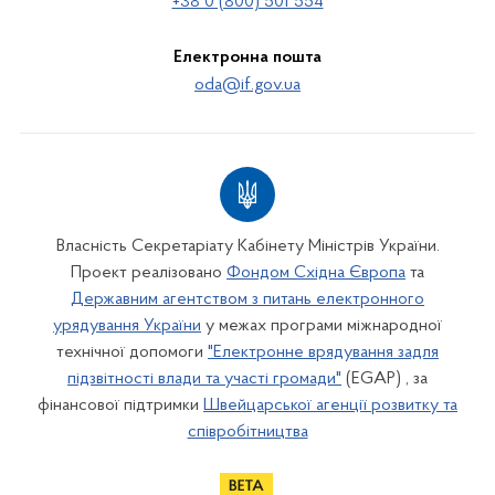
+38 0 (800) 501 554
Електронна пошта
oda@if.gov.ua
Власність Секретаріату Кабінету Міністрів України.
Проект реалізовано
Фондом Східна Європа
та
Державним агентством з питань електронного
урядування України
у межах програми міжнародної
технічної допомоги
"Електронне врядування задля
підзвітності влади та участі громади"
(EGAP) , за
фінансової підтримки
Швейцарської агенції розвитку та
співробітництва