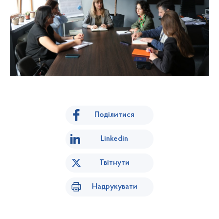
Поділитися
Linkedin
Твітнути
Надрукувати