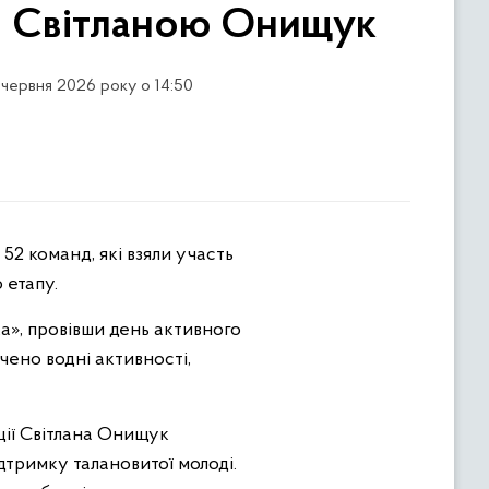
го Світланою Онищук
 червня 2026 року о 14:50
 етапу.
а», провівши день активного
чено водні активності,
ації Світлана Онищук
дтримку талановитої молоді.