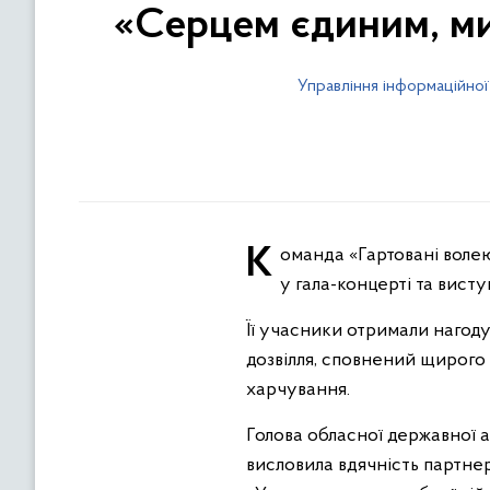
«Серцем єдиним, ми
Управління інформаційної
Команда «Гартовані волею» Яківської гімназії Обертинської селищної ради – одна з 52 команд, які взяли участь
у гала-концерті та вист
Її учасники отримали нагоду
дозвілля, сповнений щирого 
харчування.
Голова обласної державної а
висловила вдячність партнер