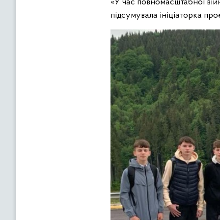
«У час повномасштабної вій
підсумувала ініціаторка про