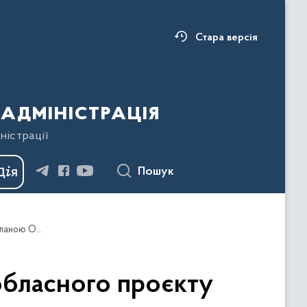
Стара версія
адміністрація
ністрації
Пошук
Літній відпочинок учасників гала-концерту обласного проєкту «Серцем єдиним, ми – Україна!», ініційованого Світланою Онищук
 обласного проєкту