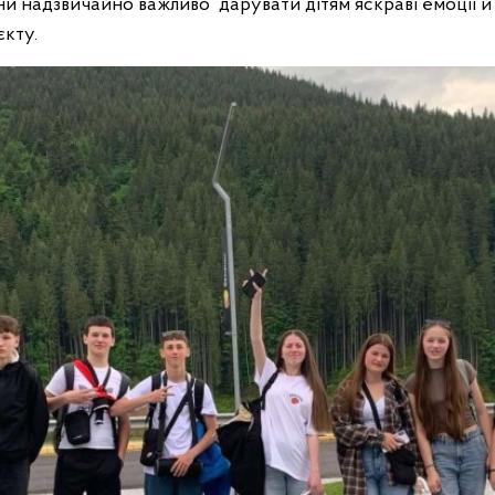
ни надзвичайно важливо дарувати дітям яскраві емоції й
єкту.