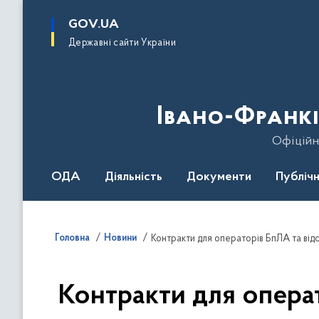
до
основного
GOV.UA
вмісту
Державні сайти України
Івано-Франкі
Офіційн
ОДА
Діяльність
Документи
Публічн
Головна
Новини
Контракти для операторів БпЛА та від
Контракти для операт