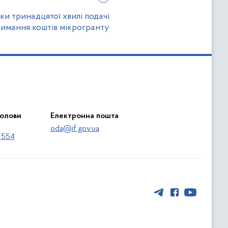
ки тринадцятої хвилі подачі
римання коштів мікрогранту
голови
Електронна пошта
oda@if.gov.ua
 554