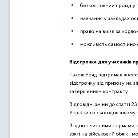
безкоштовний проїзд у т
навчання у закладах осв
право на виїзд за кордо
можливість самостійно
Відстрочка для учасників п
Також Уряд підтримав внесе
відстрочку від призову на вій
завершенням контракту.
Відповідні зміни до статті 2
України на сьогоднішньому з
Згідно з чинними нормами, пі
взяті на військовий облік і