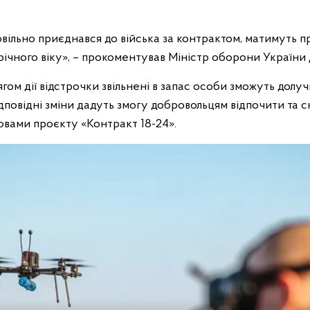
овільно приєднався до війська за контрактом, матимуть п
-річного віку», – прокоментував Міністр оборони Україн
гом дії відстрочки звільнені в запас особи зможуть долуч
повідні зміни дадуть змогу добровольцям відпочити та с
вами проєкту «Контракт 18-24».