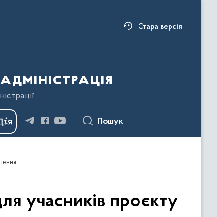
Стара версія
адміністрація
ністрації
Пошук
едення
для учасників проєкту