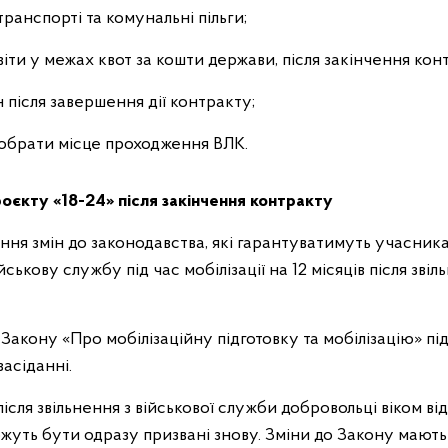
ранспорті та комунальні пільги;
іти у межах квот за кошти держави, після закінчення кон
н після завершення дії контракту;
 обрати місце проходження ВЛК.
роєкту «18-24» після закінчення контракту
ння змін до законодавства, які гарантуватимуть учасник
ськову службу під час мобілізації на 12 місяців після звіль
3 Закону «Про мобілізаційну підготовку та мобілізацію» пі
асіданні.
сля звільнення з військової служби добровольці віком від
 можуть бути одразу призвані знову. Зміни до Закону мают