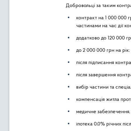
Добровольці за таким контра
контракт на 1 000 000 г
частинами на час дії ко
додатково до 120 000 гр
до 2 000 000 грн на рік;
після підписання контра
після завершення контра
вибір частини та спеціа
компенсація житла прот
медичне забезпечення, 
іпотека 0,0% річних піс