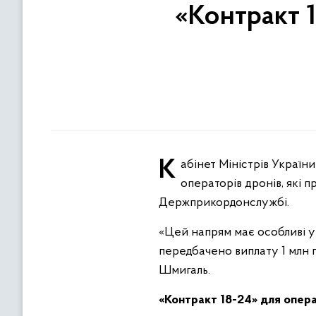
«Контракт 
Кабінет Міністрів України ухвалив рішення про запуск окремого напрямку програми – контракту для
операторів дронів, які 
Держприкордонслужбі.
«Цей напрям має особливі ум
передбачено виплату 1 млн г
Шмигаль.
«Контракт 18-24» для опера