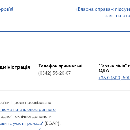
ров’я!
«Власна справа»: підсум
заяв на от
Телефон приймальні
"Гаряча лінія" 
дміністрація
ОДА
(0342) 55-20-07
+38 0 (800) 501
країни. Проект реалізовано
твом з питань електронного
одної технічної допомоги
ади та участі громади"
(EGAP) ,