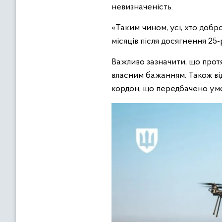
невизначеність.
«Таким чином, усі, хто добр
місяців після досягнення 25
Важливо зазначити, що протя
власним бажанням. Також від
кордон, що передбачено умо