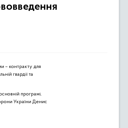
ововведення
ьній гвардії та
 основній програмі,
оборони України Денис