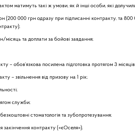
ктом матимуть такі ж умови, як й інші особи, які долучил
рн (200 000 грн одразу при підписанні контракту, та 800
нтракту);
н/місяць та доплати за бойові завдання;
кту – обов’язкова посилена підготовка протягом 3 місяців
кту – звільнення від призову на 1 рік;
льності;
ягом служби;
безкоштовні стоматологія та зубопротезування;
ля закінчення контракту («єОселя»);