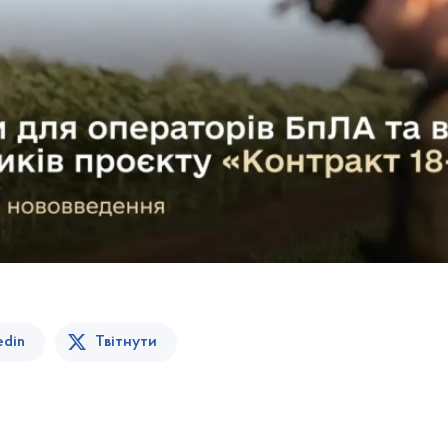
edin
Твітнути