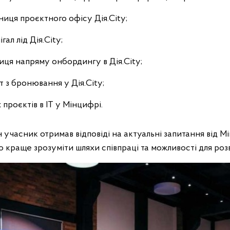
ниця проєктного офісу Дія.City;
ал лід Дія.City;
вниця напряму онбордингу в Дія.City;
 з бронювання у Дія.City;
х проєктів в ІТ у Мінцифрі.
учасник отримав відповіді на актуальні запитання від М
 краще зрозуміти шляхи співпраці та можливості для роз