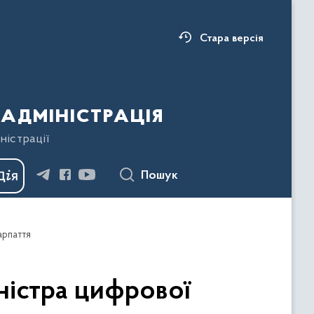
Стара версія
адміністрація
ністрації
Пошук
карпаття
іністра цифрової