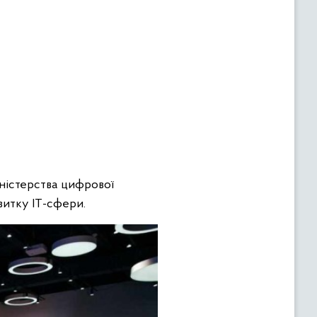
іністерства цифрової
витку ІТ-сфери.