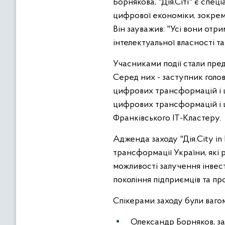
Борнякова, "Дія.Сіті" є спе
цифрової економіки, зокрема
Він зауважив: "Усі вони отр
інтелектуальної власності т
Учасниками події стали пред
Серед них - заступник голов
цифрових трансформацій і 
цифрових трансформацій і ци
Франківського ІТ-Кластеру.
Адженда заходу "Дія.City in
трансформації України, які 
можливості залучення інвест
покоління підприємців та пр
Спікерами заходу були вагом
Олександр Борняков, за