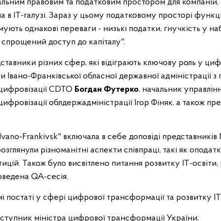
ціальним правовим та податковим простором для компаній
 в ІТ-галузі. Зараз у цьому податковому просторі функц
имують однакові переваги - низькі податки, гнучкість у н
а спрощений доступ до капіталу".
ставники різних сфер, які відіграють ключову роль у ци
и Івано-Франківської обласної державної адміністрації з
цифровізації CDTO
Богдан Футерко
, начальник управлін
фровізації облдержадміністрації Ігор Фіняк, а також пр
 Ivano-Frankivsk" включала в себе доповіді представників
розглянули різноманітні аспекти співпраці, такі як опода
ицій. Також було висвітлено питання розвитку ІТ-освіти,
оведена QA-сесія.
і постаті у сфері цифрової трансформації та розвитку ІТ
ступник міністра цифрової трансформації України;