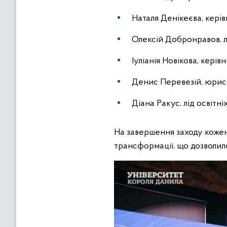
Наталя Денікеєва, керів
Олексій Добронравов, ліг
Іуліанія Новікова, кері
Денис Перевезій, юрист
Діана Ракус, лід освітні
На завершення заходу кожен 
трансформації, що дозволило