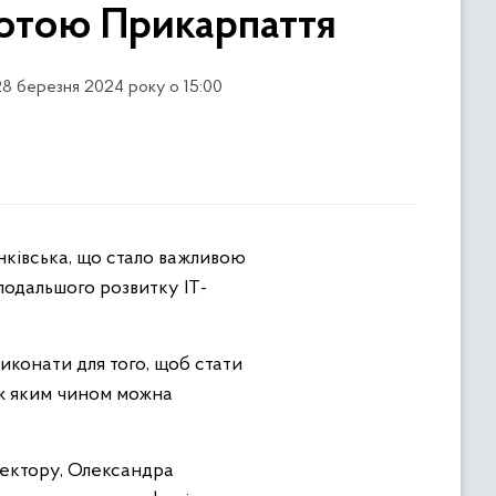
нотою Прикарпаття
28 березня 2024 року о 15:00
 подальшого розвитку ІТ-
иконати для того, щоб стати
кож яким чином можна
-сектору, Олександра