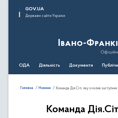
до
основного
GOV.UA
вмісту
Державні сайти України
Івано-Франкі
Офіційн
ОДА
Діяльність
Документи
Публічн
Головна
Новини
Команда Дія.Сіті, яку очолив заступни
Команда Дія.Сіт