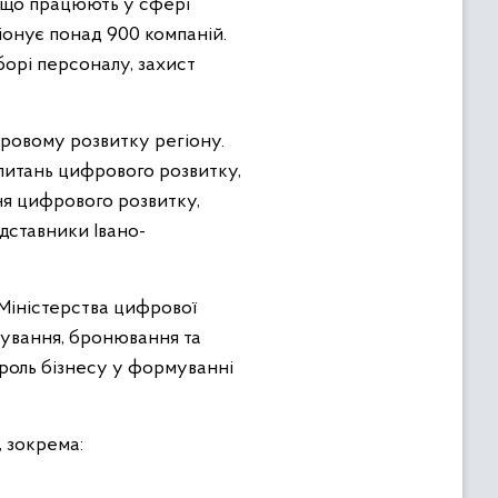
, що працюють у сфері
іонує понад 900 компаній.
аборі персоналу, захист
фровому розвитку регіону.
 питань цифрового розвитку,
ня цифрового розвитку,
едставники Івано-
 Міністерства цифрової
ткування, бронювання та
 роль бізнесу у формуванні
, зокрема: