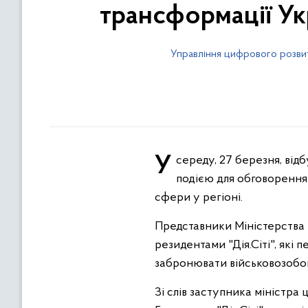
трансформації Ук
Управління цифрового розви
У середу, 27 березня, відбулася зустріч команди Дія.City з ІТ-спільнотою Івано-Франківська, що стало важливою
подією для обговорення 
сфери у регіоні.
Представники Міністерства ц
резидентами "Дія.Сіті", які
забронювати військовозобов
Зі слів заступника міністра