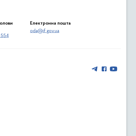
голови
Електронна пошта
oda@if.gov.ua
 554