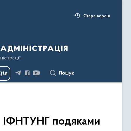
Стара версія
адміністрація
ністрації
Пошук
ів ІФНТУНГ подяками