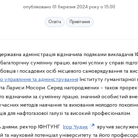
опубліковано 01 березня 2024 року о 15:00
Освіта
Привітання
державна адміністрація відзначила подяками викладачів
багаторічну сумлінну працю, вагомі успіхи у справі підг
жбовців і посадових осіб місцевого самоврядування та в
о управління та адміністрування
Інституту гуманітарної 
а та Лариси Мосори. Серед нагороджених – також прорек
ого відзначили за сумлінну працю, значний особистий вн
учасних методів навчання та виховання молодого поколінн
ів для нафтогазової галузі та високий професіоналізм.
ась днями, ректор ІФНТУНГ
Ігор Чудик
вручив заслужені
ій та науковий потенціал університету та його професор