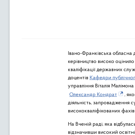
Івано-Франківська обласна 
керівництво високо оцінило 
кваліфікації державних слу
доцентів
Кафедри публічног
управління Віталія Малімон
Олександр Кондрат
, як
діяльність, запровадження с
висококваліфікованих фахівц
На Вченій раді, яка відбул
відзначивши високий освітн