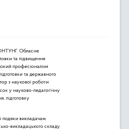
 ІФНТУНГ. Обласне
отовки та підвищення
исокий професіоналізм
підготовки та державного
тор з наукової роботи
есок у науково-педагогічну
я, підготовку
 подяки викладачам,
сько-викладацького складу.