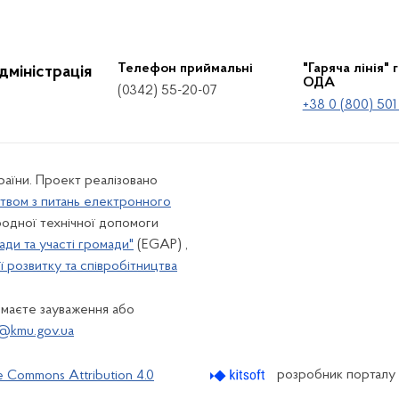
Телефон приймальні
"Гаряча лінія" 
дміністрація
ОДА
(0342) 55-20-07
+38 0 (800) 501
країни. Проект реалізовано
твом з питань електронного
одної технічної допомоги
ади та участі громади"
(EGAP) ,
 розвитку та співробітництва
 маєте зауваження або
@kmu.gov.ua
розробник порталу
e Commons Attribution 4.0