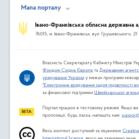
Мапа порталу
Івано-Франківська обласна державна а
76015, м. Івано-Франківськ, вул. Грушевського, 21
Власність Секретаріату Кабінету Міністрів У
Фондом Східна Європа
та
Державним агентс
урядування України
у межах програми міжнар
"Електронне врядування задля підзвітності вл
за фінансової підтримки
Швейцарської агенції
Портал працює в тестовому режимі. Якщо ви
пропозиції, будь ласка, напишіть нам:
support
Весь контент доступний за ліцензією
Creativ
International license
, якщо не зазначено інше