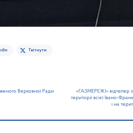
edin
Твітнути
аженого Верховної Ради
«ГАЗМЕРЕЖІ» відтепер з
території всієї Івано-Франк
і на тер