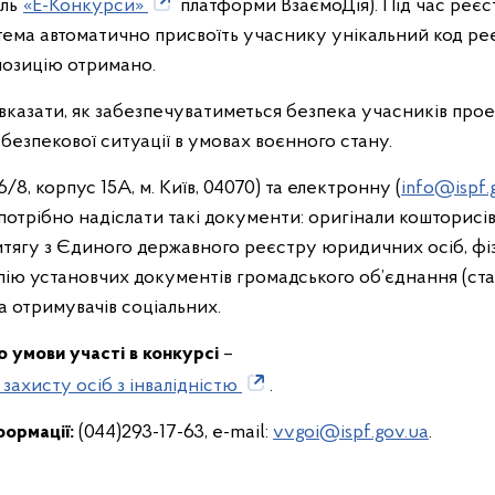
ль
«Е-Конкурси»
платформи ВзаємоДія). Під час реєс
ема автоматично присвоїть учаснику унікальний код реєс
позицію отримано.
вказати, як забезпечуватиметься безпека учасників прое
 безпекової ситуації в умовах воєнного стану.
6/8, корпус 15А, м. Київ, 04070) та електронну (
info@ispf.
отрібно надіслати такі документи: оригінали кошторисів 
итягу з Єдиного державного реєстру юридичних осіб, фіз
ію установчих документів громадського об’єднання (ста
та отримувачів соціальних.
 умови участі в конкурсі
–
 захисту осіб з інвалідністю
.
формації:
(044)293-17-63, е-mail:
vvgoi@ispf.gov.ua
.