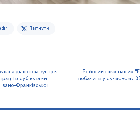
edin
Твітнути
булася діалогова зустріч
Бойовий шлях наших "Е
рації із суб’єктами
побачити у сучасному 3D
 Івано-Франківської