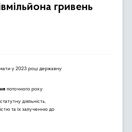
івмільйона гривень
сня
поточного року.
статутну діяльність,
істю та їх залученню до