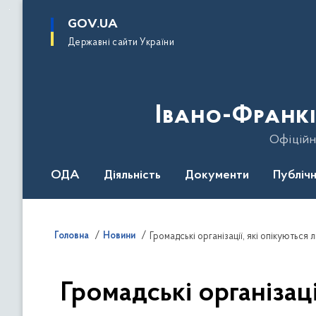
до
основного
GOV.UA
вмісту
Державні сайти України
Івано-Франкі
Офіційн
ОДА
Діяльність
Документи
Публічн
Головна
Новини
Громадські організаці