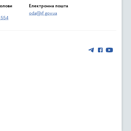
голови
Електронна пошта
oda@if.gov.ua
 554