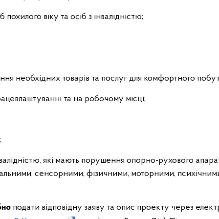
 похилого віку та осіб з інвалідністю;
ння необхідних товарів та послуг для комфортного побут
рацевлаштуванні та на робочому місці;
;
інвалідністю, які мають порушення опорно-рухового апар
ктуальними, сенсорними, фізичними, моторними, психічним
ібно
подати відповідну заяву та опис проекту через еле