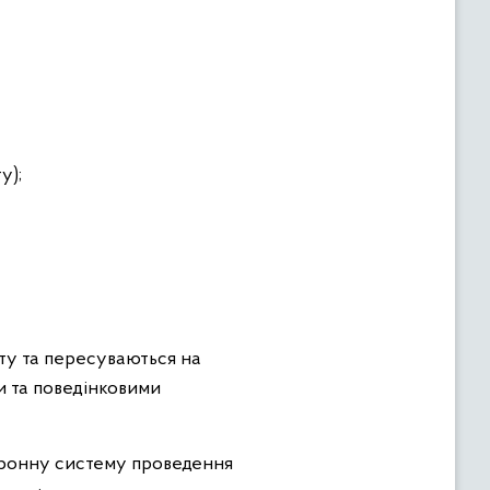
у);
ату та пересуваються на
и та поведінковими
ктронну систему проведення