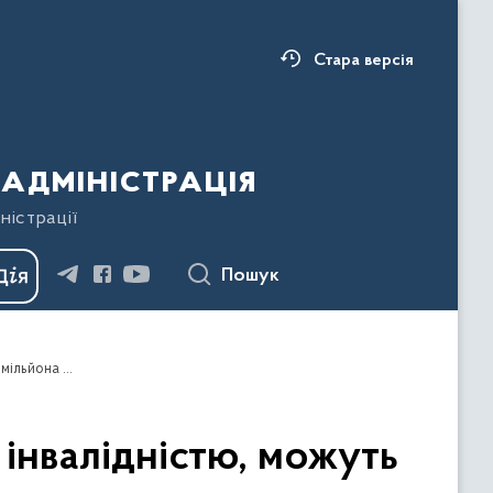
Стара версія
адміністрація
ністрації
Пошук
Громадські організації, які опікуються людьми з інвалідністю, можуть отримати державну підтримку в розмірі до півмільйона гривень
з інвалідністю, можуть