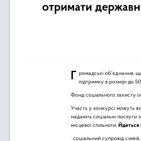
отримати державну
Громадські об'єднання, що надають соцпослуги людям з інвалідністю, можуть отримати у 2023 році державну
підтримку в розмірі до 50
Фонд соціального захисту о
Участь у конкурсі можуть вз
надають соціальні послуги з
місцевої спільноти.
Йдеться п
· соціальний супровід сіме