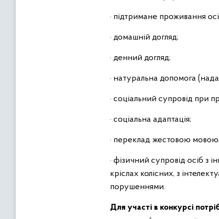
· підтримане проживання осіб
· домашній догляд;
· денний догляд;
· натуральна допомога (нада
· соціальний супровід при п
· соціальна адаптація;
· переклад жестовою мовою
· фізичний супровід осіб з 
кріслах колісних, з інтеле
порушеннями.
Для участі в конкурсі потр