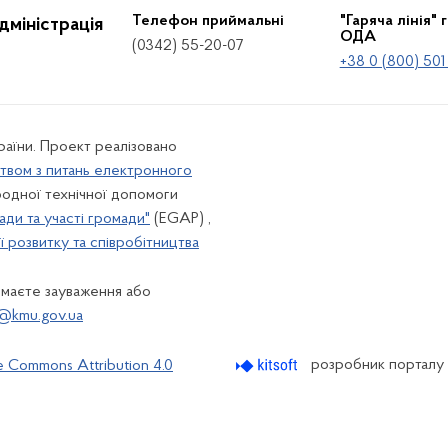
Телефон приймальні
"Гаряча лінія" 
дміністрація
ОДА
(0342) 55-20-07
+38 0 (800) 501
країни. Проект реалізовано
твом з питань електронного
одної технічної допомоги
ади та участі громади"
(EGAP) ,
 розвитку та співробітництва
 маєте зауваження або
@kmu.gov.ua
розробник порталу
e Commons Attribution 4.0