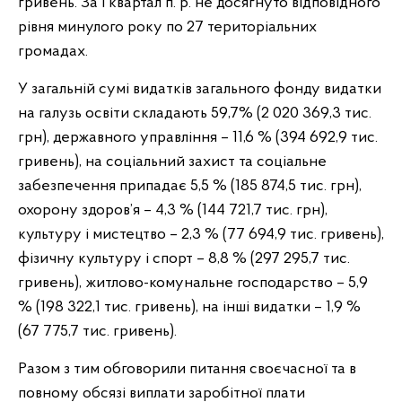
гривень. За І квартал п. р. не досягнуто відповідного
рівня минулого року по 27 територіальних
громадах.
У загальній сумі видатків загального фонду видатки
на галузь освіти складають 59,7% (2 020 369,3 тис.
грн), державного управління – 11,6 % (394 692,9 тис.
гривень), на соціальний захист та соціальне
забезпечення припадає 5,5 % (185 874,5 тис. грн),
охорону здоров’я – 4,3 % (144 721,7 тис. грн),
культуру і мистецтво – 2,3 % (77 694,9 тис. гривень),
фізичну культуру і спорт – 8,8 % (297 295,7 тис.
гривень), житлово-комунальне господарство – 5,9
% (198 322,1 тис. гривень), на інші видатки – 1,9 %
(67 775,7 тис. гривень).
Разом з тим обговорили питання своєчасної та в
повному обсязі виплати заробітної плати