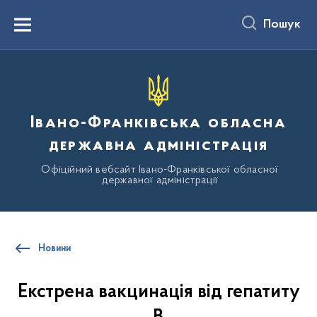
до
основного
Пошук
вмісту
Menu
Івано-Франківська обласна
державна адміністрація
Офіційний вебсайт Івано-Франківської обласної
державної адміністрації
Новини
Екстрена вакцинація від гепатиту