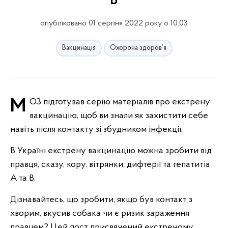
В
опубліковано 01 серпня 2022 року о 10:03
Вакцинація
Охорона здоров’я
МОЗ підготував серію матеріалів про екстрену
вакцинацію, щоб ви знали як захистити себе
навіть після контакту зі збудником інфекції.
В Україні екстрену вакцинацію можна зробити від
правця, сказу, кору, вітрянки, дифтерії та гепатитів
А та В.
Дізнавайтесь, що зробити, якщо був контакт з
хворим, вкусив собака чи є ризик зараження
правцем? Цей пост присвячений екстреному