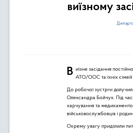
виїзному зас
Департ
Виїзне засідання постійної комісії Івано-Франківської обласної ради з питань захисту прав учасників і ветеранів
АТО/ООС та їхніх сімей в
До робочої зустрічі долучи
Олександра Бойчук. Під час
харчування та медикаментозн
військовослужбовців і родин
Окрему увагу приділили пи