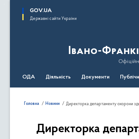
до
основного
GOV.UA
вмісту
Державні сайти України
Івано-Франкі
Офіційн
ОДА
Діяльність
Документи
Публічн
Головна
Новини
Директорка департаменту охорони здор
Директорка департ