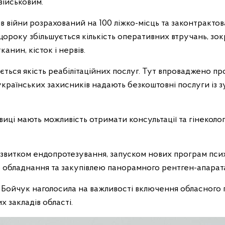
військовим.
в війни розрахований на 100 ліжко-місць та законтрактов
щороку збільшується кількість оперативних втручань, зок
анин, кісток і нервів.
ться якість реабілітаційних послуг. Тут впроваджено про
 українських захисників надають безкоштовні послуги із з
иці мають можливість отримати консультації та гінеколог
озвитком ендопротезування, запуском нових програм псих
 обладнання та закупівлею панорамного рентген-апарат
 Бойчук наголосила на важливості включення обласного г
 закладів області.