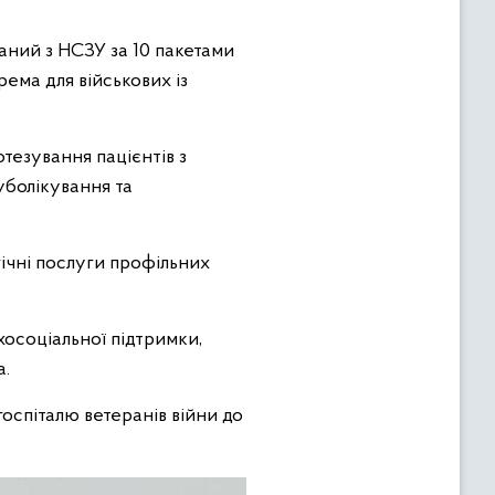
аний з НСЗУ за 10 пакетами
рема для військових із
тезування пацієнтів з
уболікування та
ічні послуги профільних
осоціальної підтримки,
а.
оспіталю ветеранів війни до