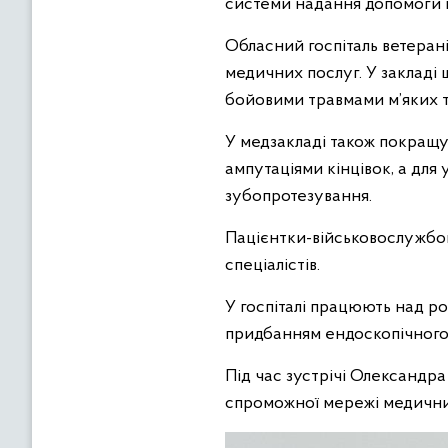
системи надання допомоги 
Обласний госпіталь ветерані
медичних послуг. У закладі 
бойовими травмами м’яких тк
У медзакладі також покращує
ампутаціями кінцівок, а для
зубопротезування.
Пацієнтки-військовослужбов
спеціалістів.
У госпіталі працюють над р
придбанням ендоскопічного
Під час зустрічі Олександра
спроможної мережі медичних