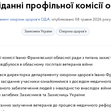
іданні профільної комісії 
амент охорони здоров’я ОДА
, опубліковано 08 травня 2026 року
Захисники України
Охорона здоров’я
ідбулося в обласному госпіталі ветеранів війни.
лася директорка департаменту охорони здоров’я Івано-Ф
 засідання учасники ознайомилися з досвідом медичного 
ого забезпечення людей з інвалідністю внаслідок війни,
 загиблих Захисників та Захисниць України.
танню залучення ветеранів до процесів медичного рефо