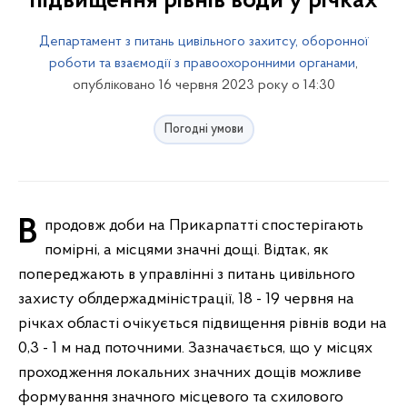
пiдвищення рiвнiв води у річках
Департамент з питань цивільного захитсу, оборонної
роботи та взаємодії з правоохоронними органами
,
опубліковано 16 червня 2023 року о 14:30
Погодні умови
Впродовж доби на Прикарпатті спостерігають
помірні, а місцями значні дощі. Відтак, як
попереджають в управлінні з питань цивільного
захисту облдержадміністрації, 18 - 19 червня на
рiчках області очiкується пiдвищення рiвнiв води на
0,3 - 1 м над поточними. Зазначається, що у мiсцях
проходження локальних значних дoщiв можливе
формування значного мiсцевого та схилового