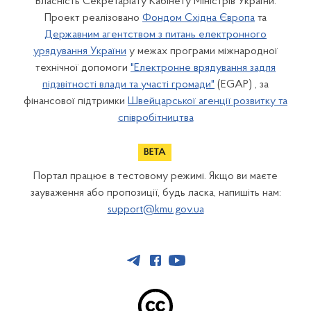
Власність Секретаріату Кабінету Міністрів України.
Проект реалізовано
Фондом Східна Європа
та
Державним агентством з питань електронного
урядування України
у межах програми міжнародної
технічної допомоги
"Електронне врядування задля
підзвітності влади та участі громади"
(EGAP) , за
фінансової підтримки
Швейцарської агенції розвитку та
співробітництва
Портал працює в тестовому режимі. Якщо ви маєте
зауваження або пропозиції, будь ласка, напишіть нам:
support@kmu.gov.ua