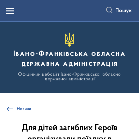
до
основного
Пошук
вмісту
Menu
Івано-Франківська обласна
державна адміністрація
Офіційний вебсайт Івано-Франківської обласної
державної адміністрації
Новини
Для дітей загиблих Героїв