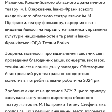
Маланюк, Коломийського обласного драматичного
театру ім. І. Озаркевича, Івано-Франківського
академічного обласного театру ляльок ім. М.
Підгірянки, театру фольклору, народних свят і
видовищ йшлося на нараді у начальника управління
культури, національностей та релігій Івано-
Франківської ОДА Тетяни Бойко.
Зокрема, мовилося про відзначення головних свят,
проведення благодійних акцій, концертів, виставок,
технічний стан приміщень у закладах. Обговорили
й гастрольний рух театрально-концертних
колективів, потреби та плани роботи на
2024
рік.
Зроблено акцент на допомозі ЗСУ. З цього приводу
заслухали заступницю директора обласного
театру ляльок ім. М. Підгірянки Тетяну Стефінів, яка
розповіла, що з перших днів війни театр допомагає