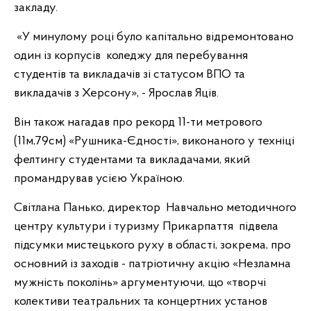
закладу.
«У минулому році було капітально відремонтовано
один із корпусів коледжу для перебування
студентів та викладачів зі статусом ВПО та
викладачів з Херсону», - Ярослав Яців.
Він також нагадав про рекорд 11-ти метрового
(11м,79см) «Рушника-Єдності», виконаного у техніці
фелтингу студентами та викладачами, який
промандрував усією Україною.
Світлана Панько, директор Навчально методичного
центру культури і туризму Прикарпаття підвела
підсумки мистецького руху в області, зокрема, про
основний із заходів - патріотичну акцію «Незламна
мужність поколінь» аргументуючи, що «творчі
колективи театральних та концертних установ