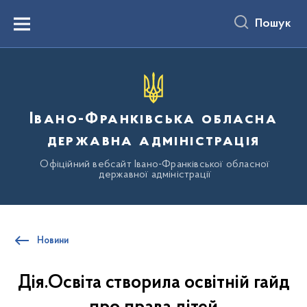
до
основного
Пошук
вмісту
Menu
Івано-Франківська обласна
державна адміністрація
Офіційний вебсайт Івано-Франківської обласної
державної адміністрації
Новини
Дія.Освіта створила освітній гайд