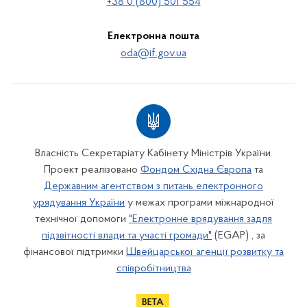
+38 0 (800) 501 554
Електронна пошта
oda@if.gov.ua
Власність Секретаріату Кабінету Міністрів України.
Проект реалізовано
Фондом Східна Європа
та
Державним агентством з питань електронного
урядування України
у межах програми міжнародної
технічної допомоги
"Електронне врядування задля
підзвітності влади та участі громади"
(EGAP) , за
фінансової підтримки
Швейцарської агенції розвитку та
співробітництва