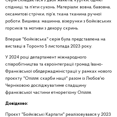
Серія складається з двох жакетів, куртки, однієї
спідниці, та п’яти суконь. Матеріали: вовна, бавовна,
оксамитові стрічки, пір’я, ткана тканина ручної
роботи. Вишивка: машинна, візерунки з бойківських
горсиків та мотиви з декору скринь.
Вперше "бойківська" серія була представлена на
виставці в Торонто 5 листопада 2023 року.
У 2024 році департамент міжнародного
співробітництва та євроінтеграції громад Івано-
Франківської облдержадміністрації у рамках нового
проєкту "Опілля: скарби нації" разом із Любов'ю
Черніковою досліджуватиме спадщину
франківської частини етнорегіону Опілля.
Довідково:
Проєкт "Бойківські Карпати" реалізовувався у 2023