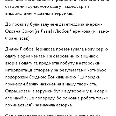
створення сучасного одягу і аксесуарів з
використанням давніх візерунків.
До проєкту були залучені дві етнодизайнерки -
Оксана Сокол (м. Львів) і Любов Чернікова (м. Івано-
Франківськ).
Днями Любов Чернікова презентувала нову серію
одягу з орнаментами зі старовинних вишивок,
взорів з одягу та предметів побуту в авторській
інтерпретації, створену за результатами чотирьох
подорожей Східною Бойківщиною. "Ці поїздки
принесли безліч натхнення в нашу творчість.
Опрацьовані візерунки були відтворені у цій серії,
але найбільше попереду, бо основна робота тільки
починається"- зазначила авторка.