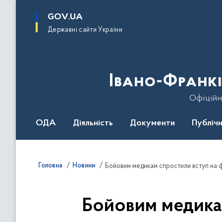
до
основного
GOV.UA
вмісту
Державні сайти України
Івано-Франкі
Офіційн
ОДА
Діяльність
Документи
Публічн
Головна
Новини
Бойовим медикам спростили вступ на ф
Бойовим медикам