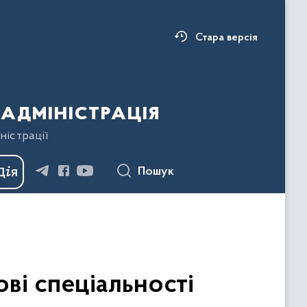
Стара версія
адміністрація
ністрації
Пошук
ві спеціальності