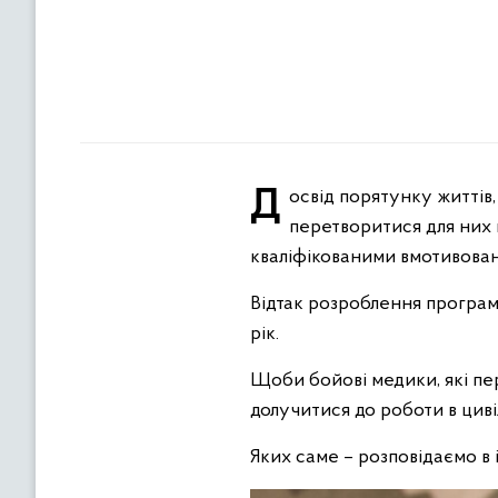
Досвід порятунку життів, якого бойові медики набувають на полі бою, є неоціненним. Саме такий досвід може
перетворитися для них
кваліфікованими вмотивова
Відтак розроблення програм 
рік.
Щоби бойові медики, які пер
долучитися до роботи в циві
Яких саме – розповідаємо в 