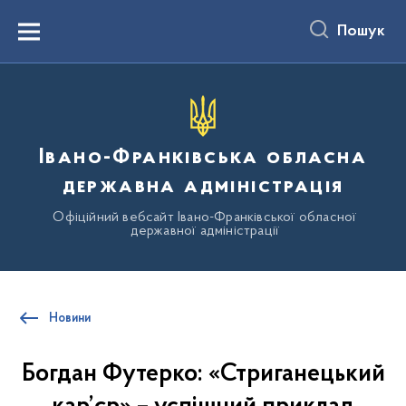
до
основного
Пошук
вмісту
Menu
Івано-Франківська обласна
державна адміністрація
Офіційний вебсайт Івано-Франківської обласної
державної адміністрації
Новини
Богдан Футерко: «Стриганецький