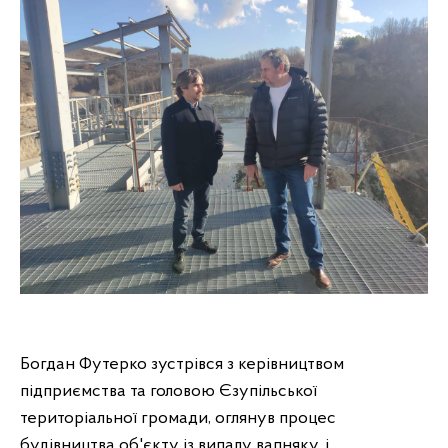
Богдан Футерко зустрівся з керівництвом
підприємства та головою Єзупільської
територіальної громади, оглянув процес
будівництва об'єкту із випалу вапняку, і