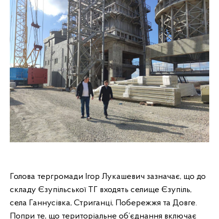
Голова тергромади Ігор Лукашевич зазначає, що до
складу Єзупільської ТГ входять селище Єзупіль,
села Ганнусівка, Стриганці, Побережжя та Довге.
Попри те, що територіальне об’єднання включає