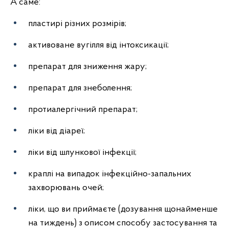
А саме:
пластирі різних розмірів;
активоване вугілля від інтоксикації;
препарат для зниження жару;
препарат для знеболення;
протиалергічний препарат;
ліки від діареї;
ліки від шлункової інфекції;
краплі на випадок інфекційно-запальних
захворювань очей;
ліки, що ви приймаєте (дозування щонайменше
на тиждень) з описом способу застосування та