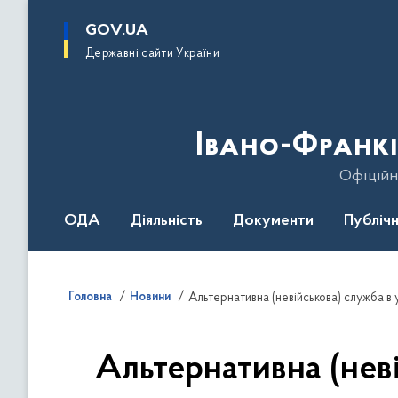
до
основного
GOV.UA
вмісту
Державні сайти України
Івано-Франкі
Офіційн
ОДА
Діяльність
Документи
Публічн
Головна
Новини
Альтернативна (невійськова) служба в 
Альтернативна (нев