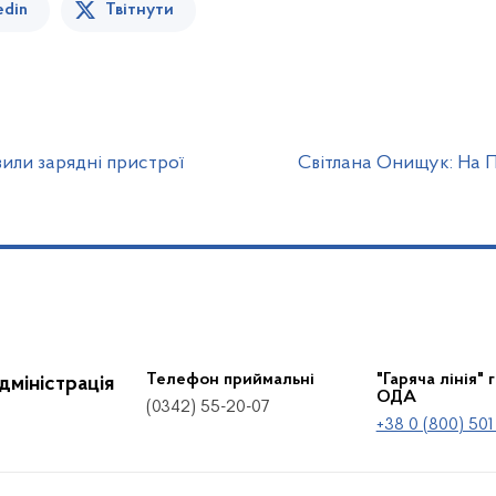
edin
Твітнути
вили зарядні пристрої
Світлана Онищук: На 
Телефон приймальні
"Гаряча лінія" 
дміністрація
ОДА
(0342) 55-20-07
+38 0 (800) 501