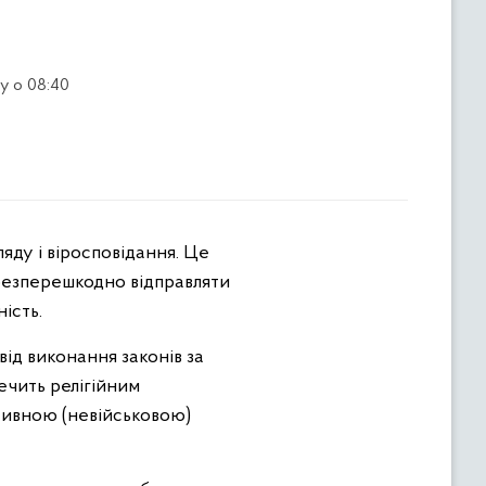
у о 08:40
 безперешкодно відправляти
ість.
від виконання законів за
ечить релігійним
тивною (невійськовою)