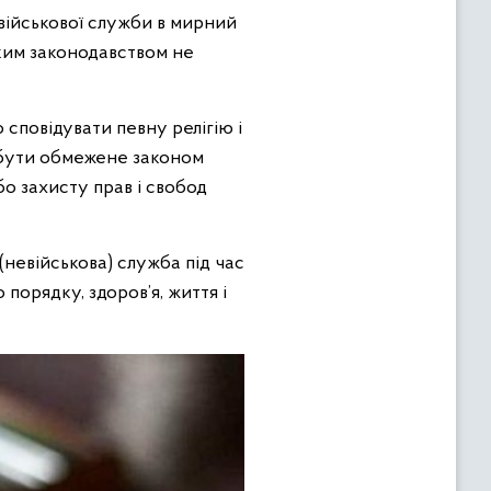
 військової служби в мирний
ьким законодавством не
о сповідувати певну релігію і
 бути обмежене законом
бо захисту прав і свобод
(невійськова) служба під час
 порядку, здоров’я, життя і