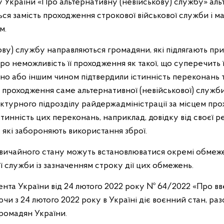
ну України «Про альтернативну (невійськову) службу» ал
ся замість проходження строкової військової служби і ма
м.
ову) службу направляються громадяни, які підлягають при
ро неможливість її проходження як такої, що суперечить 
о або іншим чином підтвердили істинність переконань 
я проходження саме альтернативної (невійськової) служби
уктурного підрозділу райдержадміністрації за місцем пр
тинність цих переконань, наприклад, довідку від своєї ре
 які забороняють використання зброї.
звичайного стану можуть встановлюватися окремі обмеж
 служби із зазначенням строку дії цих обмежень.
ента України від 24 лютого 2022 року № 64/2022 «Про вв
ючи з 24 лютого 2022 року в Україні діє воєнний стан, раз
ромадян України.