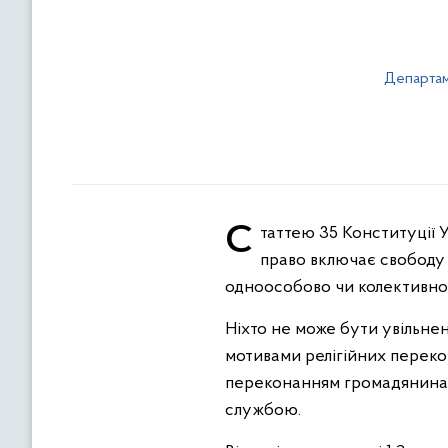
Департам
Статтею 35 Конституції України визначено, що кожен має право на свободу світогляду і віросповідання. Це
право включає свободу 
одноособово чи колективно ре
Ніхто не може бути увільнен
мотивами релігійних перекон
переконанням громадянина, 
службою.