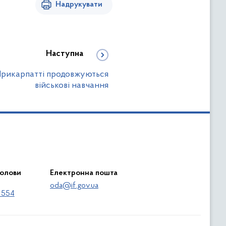
Надрукувати
Наступна
Прикарпатті продовжуються
військові навчання
голови
Електронна пошта
oda@if.gov.ua
 554