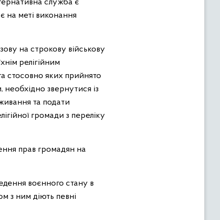
ьтернативна служба є
є на меті виконання
зову на строкову військову
їхнім релігійним
та стосовно яких прийнято
, необхідно звернутися із
оживання та подати
лігійної громади з переліку
ення прав громадян на
едення воєнного стану в
ом з ним діють певні