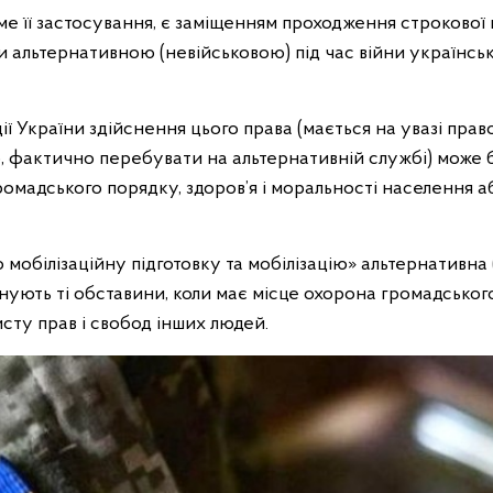
ме її застосування, є заміщенням проходження строкової
би альтернативною (невійськовою) під час війни українс
уції України здійснення цього права (мається на увазі прав
, фактично перебувати на альтернативній службі) може
омадського порядку, здоров’я і моральності населення а
 мобілізаційну підготовку та мобілізацію» альтернативна 
снують ті обставини, коли має місце охорона громадського
сту прав і свобод інших людей.