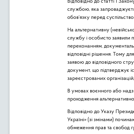
Відповідно до статті 1 Зако
службою, яка запроваджуєть
обов’язку перед суспільство
На альтернативну (невійськ
службу і особисто заявили п
переконанням, документальн
відповідні рішення. Тому дл
заявою до відповідного стр
документ, що підтверджує іс
зареєстрованих організацій,
В умовах воєнного або над
проходження альтернативної
Відповідно до Указу Презид
Україні» (зі змінами) почина
обмеження прав та свобод г