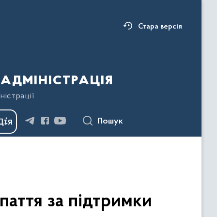
Стара версія
адміністрація
ністрації
Пошук
аття за підтримки