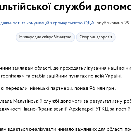
льтійської служби допом
 діяльності та комунікацій з громадськістю ОДА
, опубліковано 29
Міжнародне співробітництво
Охорона здоров’я
им закладам області, де проходять лікування наші воїни
госпіталям та стабілізаційним пунктах по всій Україні.
 які передали німецькі партнери, понад 96 млн грн .
вала Мальтійській службі допомоги за результативну ро
 вдячності Івано-Франківській Архієпархії УГКЦ за пост
ям вдається реалізувати чимало важливих для області про