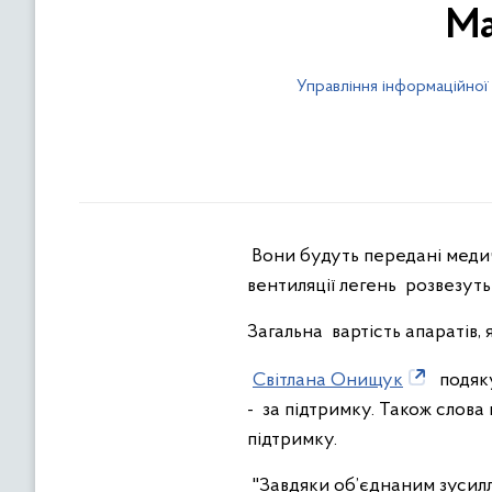
Ма
Управління інформаційної
Вони будуть передані медичн
вентиляції легень розвезуть 
Загальна вартість апаратів,
Світлана Онищук
подяку
- за підтримку. Також слова
підтримку.
"Завдяки об’єднаним зусилл