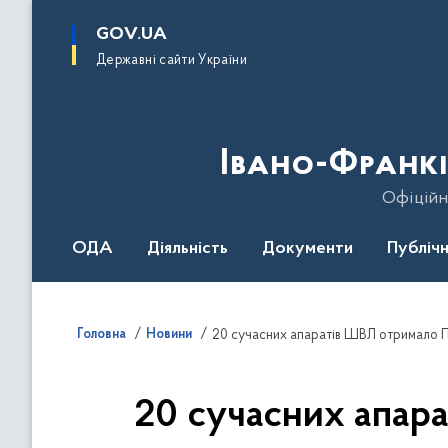
до
основного
GOV.UA
вмісту
Державні сайти України
Івано-Франкі
Офіційн
ОДА
Діяльність
Документи
Публічн
Головна
Новини
20 сучасних апаратів ШВЛ отримало П
20 сучасних апар