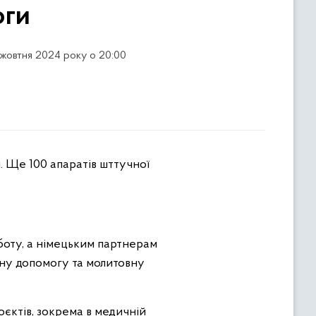
оги
 жовтня 2024 року о 20:00
. Ще 100 апаратів шттучної
боту, а німецьким партнерам
ійну допомогу та молитовну
єктів, зокрема в медичній