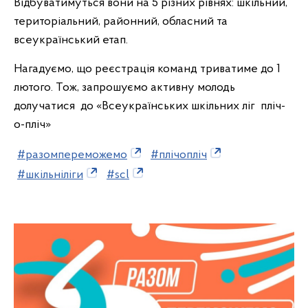
Відбуватимуться вони на 5 різних рівнях: шкільний,
територіальний, районний, обласний та
всеукраїнський етап.
Нагадуємо, що реєстрація команд триватиме до 1
лютого. Тож, запрошуємо активну молодь
долучатися до «Всеукраїнських шкільних ліг пліч-
о-пліч»
#разомпереможемо
#плічопліч
#шкільніліги
#scl