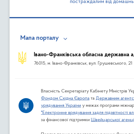
постраждалим від домашнь
Мапа порталу
Івано-Франківська обласна державна а
76015, м. Івано-Франківськ, вул. Грушевського, 21
Власність Секретаріату Кабінету Міністрів У
Фондом Східна Європа
та
Державним агентс
урядування України
у межах програми міжнар
"Електронне врядування задля підзвітності вл
за фінансової підтримки
Швейцарської агенції