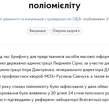
поліомієліту
ї діяльності та комунікацій з громадськістю ОДА
, опубліковано 2
Вакцинація
Охорона здоров’я
сної державної адміністрації Людмили Сірко, за участю 
міністрації Ігоря Дмитренка, генерального директора Д
 профілактики хвороб МОЗ» Руслана Савчука, а також екс
1
року спалах поліомієліту було зафіксовано у двох област
орювання було виявлено у 20 дітей. 24 січня поточного ро
асті підтвердили у референс-лабораторії Всесвітньої орга