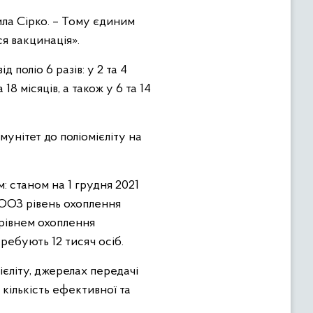
мила Сірко. – Тому єдиним
ся вакцинація».
поліо 6 разів: у 2 та 4
18 місяців, а також у 6 та 14
унітет до поліомієліту на
м: станом на 1 грудня
2021
ВООЗ рівень охоплення
 рівнем охоплення
ребують 12 тисяч осіб.
ієліту, джерелах передачі
 кількість ефективної та