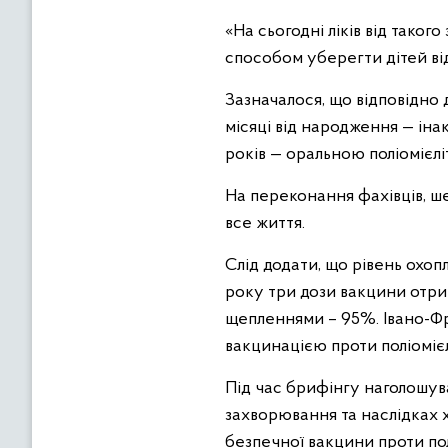
«На сьогодні ліків від таког
способом уберегти дітей від
Зазначалося, що відповідно 
місяці від народження — інакт
років — оральною поліомієлі
На переконання фахівців, ше
все життя.
Слід додати, що рівень охоп
року три дози вакцини отри
щепленнями – 95%. Івано-Фр
вакцинацією проти поліомієл
Під час брифінгу наголошува
захворювання та наслідках х
безпечної вакцини проти пол