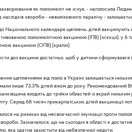
о захворювання як поліомієліт не існує, - наголосила Люд
 наслідків хвороби - невиліковного паралічу - залишаєть
до Національного календаря щеплень, дітей вакцинують від 
ивованою поліомієлітною вакциною (ІПВ) (ін’єкції); у 6 та 
тною вакциною (ОПВ) (краплі).
сти доз вакцини достатньо, щоб у дитини сформувався ім
лення щепленнями від поліо в Україні залишається низьки
мали лише 73,3% дітей віком до року. Рекомендований 
анківщина входить до трійки областей із вкрай низьким
іту. Серед 68 тисяч прикарпатських дітей вакцинації пот
лося на ризиках від несвоєчасної імунізації проти поліол
вороби. Зазначалося, що на сьогодні в області є достатня
іо, яка здатна захистити від небезпечної недуги.