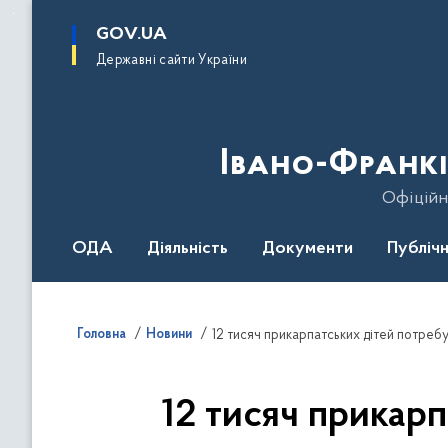
до
основного
GOV.UA
вмісту
Державні сайти України
Івано-Франкі
Офіційн
ОДА
Діяльність
Документи
Публічн
Головна
Новини
12 тисяч прикарпатських дітей потребу
12 тисяч прикарп