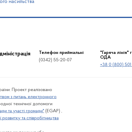
ого насильства
Телефон приймальні
"Гаряча лінія" 
дміністрація
ОДА
(0342) 55-20-07
+38 0 (800) 501
країни. Проект реалізовано
твом з питань електронного
одної технічної допомоги
ади та участі громади"
(EGAP) ,
 розвитку та співробітництва