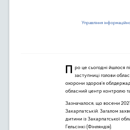
Управління інформаційно
Про це сьогодні йшлося під час брифінгу для представників засобів масової інформації під керівництвом
заступниці голови обла
охорони здоров’я облдержад
обласний центр контролю та
Зазначалося, що восени
202
Закарпатській. Загалом захв
дитини із Закарпатської обл
Гельсінкі (Фінляндія).