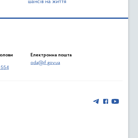
шансів на життя
голови
Електронна пошта
oda@if.gov.ua
 554