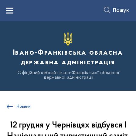
до
основного
Пошук
вмісту
Menu
Івано-Франківська обласна
державна адміністрація
Офіційний вебсайт Івано-Франківської обласної
державної адміністрації
Новини
12 грудня у Чернівцях відбувся І