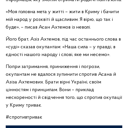
«Моя головна мета у житті – жити в Криму і бачити
мій народ у розквіті й щасливим. Я вірю, що так і
буде», – писав Асан Ахтемов із неволі.
Його брат, Азіз Ахтемов, під час останнього слова в
«суді» сказав окупантам: «Наша сила – у правді, в
єдності нашого народу і слові, яке ми несемо».
Попри затримання, приниження і погрози,
окупантам не вдалося зупинити спротив Асана й
Азіза Ахтемових. Брати вірні Україні, своїм
цінностям і принципам. Вони – приклад
нескореності й свідчення того, що спротив окупації
у Криму триває.
#спротивтриває