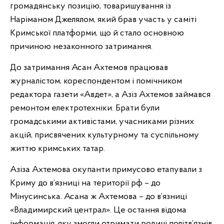
громадянську позицію, товаришування із
Наріманом Джелялом, який брав участь у саміті
Кримської платформи, що й стало основною
причиною незаконного затримання.
До затримання Асан Ахтемов працював
журналістом, кореспондентом і помічником
редактора газети «Авдет», а Азіз Ахтемов займався
ремонтом електротехніки. Брати були
громадськими активістами, учасниками різних
акцій, присвячених культурному та суспільному
життю кримських татар.
Азіза Ахтемова окупанти примусово етапували з
Криму до в’язниці на території рф – до
Мінусинська. Асана ж Ахтемова – до в’язниці
«Владимирский централ». Це остання відома
інформація, яку змогли отримати родичі політв’язнів.