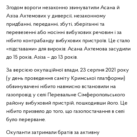
Згодом вороги незаконно звинуватили Асана й
Азіза Ахтемових у диверсії, незаконному
придбанні, переданні, збуті, зберіганні та
перевезенні або носінні вибухових речовин і за
нібито контрабанду вибухових пристроїв. Це стало
«підставами» для вироків: Асана Ахтемова засудили
до 15 років, Азіза – до 13 років.
За версією окупаційної влади, 23 серпня 2021 року
(у день проведення саміту Кримської платформи)
обвинувачені нібито навмисно встановили на
газопровід у селі Перевальне Сімферопольського
району вибуховий пристрій, пошкодивши його. Це
нібито призвело до того, що газопостачання в селі
було перерване.
Окупанти затримали братів за активну