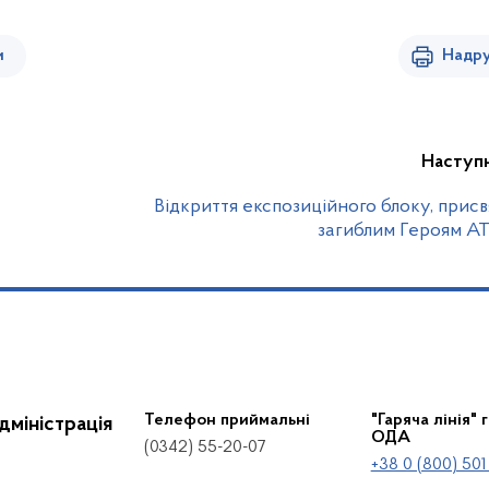
и
Надру
Наступ
Відкриття експозиційного блоку, прис
загиблим Героям 
Телефон приймальні
"Гаряча лінія" 
дміністрація
ОДА
(0342) 55-20-07
+38 0 (800) 501