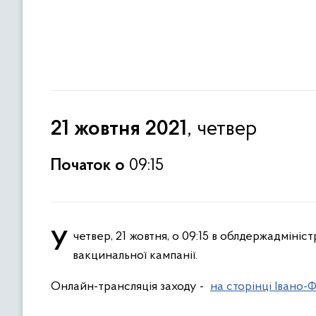
, четвер
21 жовтня 2021
Початок о
09:15
У четвер, 21 жовтня, о 09:15 в облдержадміністрації (каб. 321) відбудеться брифінг з питань проведення в області
вакцинальної кампанії.
Онлайн-трансляція заходу -
на сторінці Івано