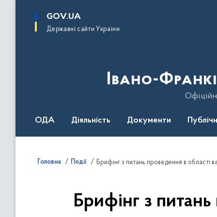
до
основного
GOV.UA
вмісту
Державні сайти України
Івано-Франкі
Офіційн
ОДА
Діяльність
Документи
Публічн
Головна
Події
Брифінг з питань проведення в області ва
Брифінг з питань