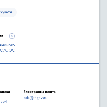
кувати
на
вяченого
АТО/ООС
голови
Електронна пошта
oda@if.gov.ua
 554