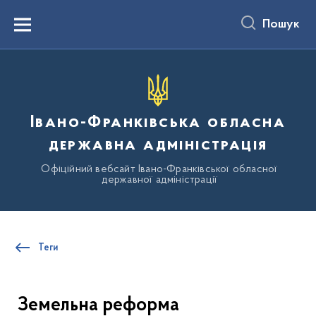
до
основного
Пошук
вмісту
Menu
Івано-Франківська обласна
державна адміністрація
Офіційний вебсайт Івано-Франківської обласної
державної адміністрації
Теги
Земельна реформа