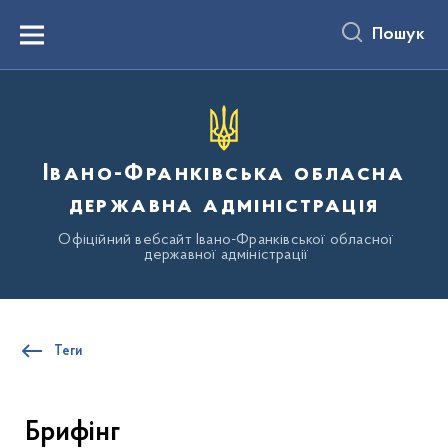
до
основного
Пошук
вмісту
Menu
Івано-Франківська обласна
державна адміністрація
Офіційний вебсайт Івано-Франківської обласної
державної адміністрації
Теги
Брифінг