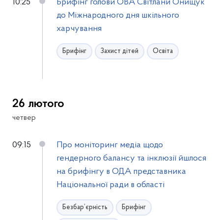
10:25
Брифінг голови ОВА Світлани Онищук
до Міжнародного дня шкільного
харчування
Брифінг
Захист дітей
Освіта
26 лютого
четвер
09:15
Про моніторинг медіа щодо
гендерного балансу та інклюзії йшлося
на брифінгу в ОДА представника
Національної ради в області
Безбар’єрність
Брифінг