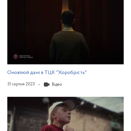
Відкриється у мода
Оновлюй дані в ТЦК "Хоробрість"
31 серпня 2023
Відео