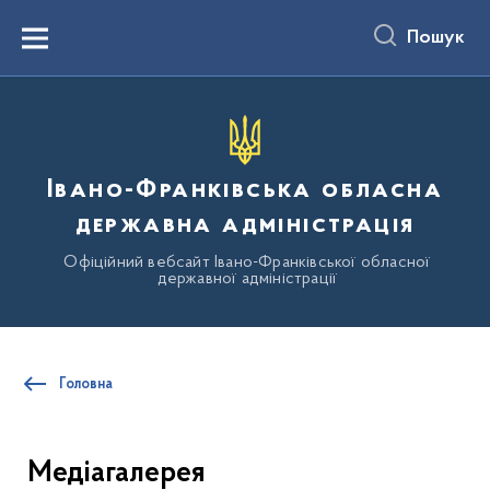
до
основного
Пошук
вмісту
Menu
Івано-Франківська обласна
державна адміністрація
Офіційний вебсайт Івано-Франківської обласної
державної адміністрації
Головна
Медіагалерея