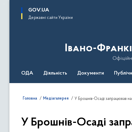
до
основного
GOV.UA
вмісту
Державні сайти України
Івано-Франкі
Офіційн
ОДА
Діяльність
Документи
Публічн
Головна
Медіагалерея
У Брошнів-Осаді запрацював на
У Брошнів-Осаді зап