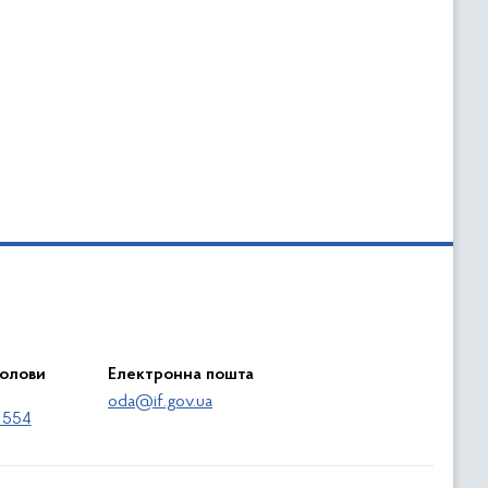
голови
Електронна пошта
oda@if.gov.ua
 554