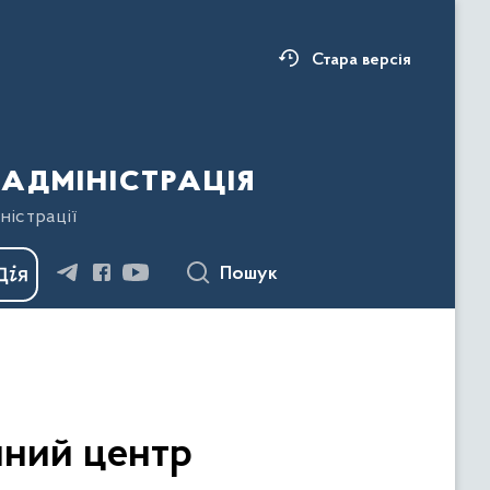
Стара версія
адміністрація
ністрації
Пошук
чний центр