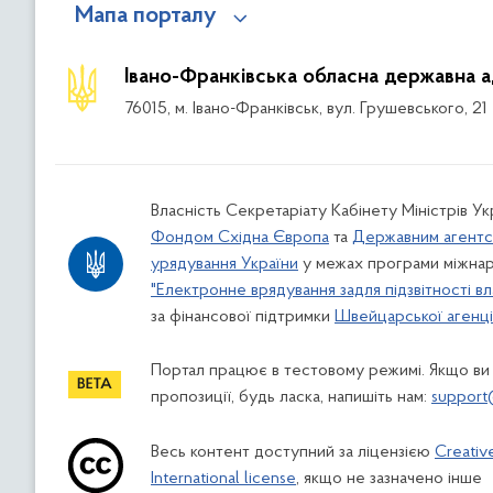
Мапа порталу
Івано-Франківська обласна державна а
76015, м. Івано-Франківськ, вул. Грушевського, 21
Власність Секретаріату Кабінету Міністрів У
Фондом Східна Європа
та
Державним агентс
урядування України
у межах програми міжнар
"Електронне врядування задля підзвітності вл
за фінансової підтримки
Швейцарської агенції
Портал працює в тестовому режимі. Якщо ви
пропозиції, будь ласка, напишіть нам:
support
Весь контент доступний за ліцензією
Creativ
International license
, якщо не зазначено інше