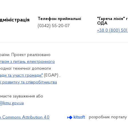
Телефон приймальні
"Гаряча лінія" 
дміністрація
ОДА
(0342) 55-20-07
+38 0 (800) 501
країни. Проект реалізовано
твом з питань електронного
одної технічної допомоги
ади та участі громади"
(EGAP) ,
 розвитку та співробітництва
 маєте зауваження або
@kmu.gov.ua
розробник порталу
e Commons Attribution 4.0