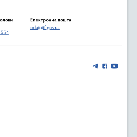
голови
Електронна пошта
oda@if.gov.ua
 554