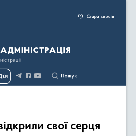
Стара версія
адміністрація
ністрації
Пошук
відкрили свої серця