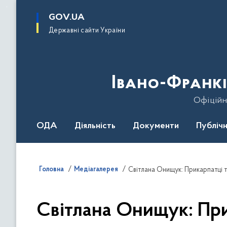
до
основного
GOV.UA
вмісту
Державні сайти України
Івано-Франкі
Офіційн
ОДА
Діяльність
Документи
Публічн
Головна
Медіагалерея
Світлана Онищук: Прикарпатці т
Світлана Онищук: При