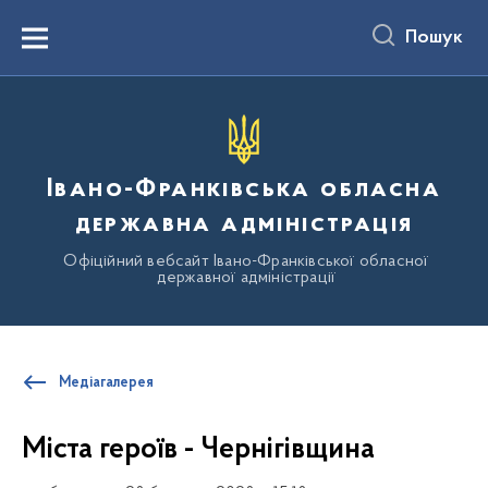
до
основного
Пошук
вмісту
Menu
Івано-Франківська обласна
державна адміністрація
Офіційний вебсайт Івано-Франківської обласної
державної адміністрації
Медіагалерея
Міста героїв - Чернігівщина