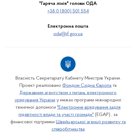
"Гаряча лінія" голови ОДА
+38 0 (800) 501 554
Електронна пошта
oda@if.gov.ua
Власність Секретаріату Кабінету Міністрів України.
Проект реалізовано
Фондом Східна Європа
та
Державним агентством з питань електронного
урядування України
у межах програми міжнародної
технічної допомоги
"Електронне врядування задля
підзвітності влади та участі громади"
(EGAP) , за
фінансової підтримки
Швейцарської агенції розвитку та
співробітництва