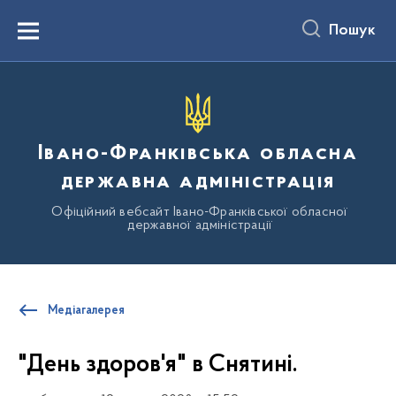
до
основного
Пошук
вмісту
Menu
Івано-Франківська обласна
державна адміністрація
Офіційний вебсайт Івано-Франківської обласної
державної адміністрації
Медіагалерея
"День здоров'я" в Снятині.