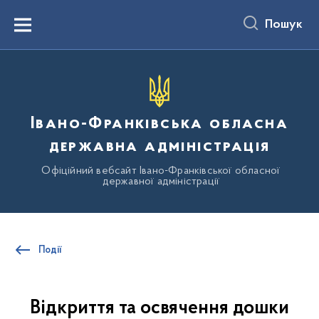
до
основного
Пошук
вмісту
Menu
Івано-Франківська обласна
державна адміністрація
Офіційний вебсайт Івано-Франківської обласної
державної адміністрації
Події
Відкриття та освячення дошки