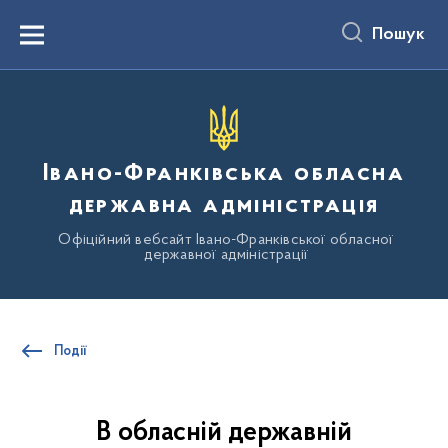
до
основного
Пошук
вмісту
Menu
Івано-Франківська обласна
державна адміністрація
Офіційний вебсайт Івано-Франківської обласної
державної адміністрації
Події
В обласній державній