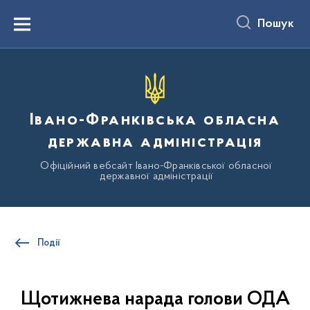
до
основного
Пошук
вмісту
Menu
Івано-Франківська обласна
державна адміністрація
Офіційний вебсайт Івано-Франківської обласної
державної адміністрації
Події
Щотижнева нарада голови ОДА