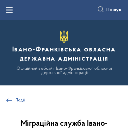
до
основного
Пошук
вмісту
Menu
Івано-Франківська обласна
державна адміністрація
Офіційний вебсайт Івано-Франківської обласної
державної адміністрації
Події
Міграційна служба Івано-