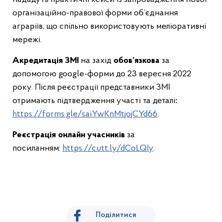
організаційно-правової форми об’єднання
аграріїв, що спільно використовують меліоративні
мережі.
Акредитація ЗМІ
на захід
обов’язкова
за
допомогою google-форми до 23 вересня 2022
року. Після реєстрації представники ЗМІ
отримають підтвердження участі та деталі
:
https://forms.gle/saiYwKnMtjojCYd66
.
Реєстрація онлайн учасників
за
посиланням:
https://cutt.ly/dCoLQIy
.
Поділитися