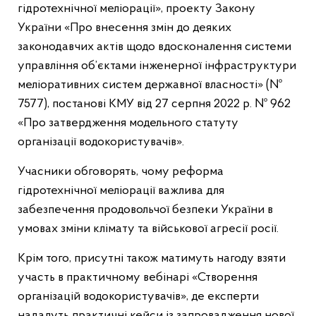
гідротехнічної меліорації», проекту Закону
України «Про внесення змін до деяких
законодавчих актів щодо вдосконалення системи
управління об’єктами інженерної інфраструктури
меліоративних систем державної власності» (№
7577), постанові КМУ від 27 серпня 2022 р. № 962
«Про затвердження модельного статуту
організації водокористувачів».
Учасники обговорять, чому реформа
гідротехнічної меліорації важлива для
забезпечення продовольчої безпеки України в
умовах зміни клімату та військової агресії росії.
Крім того, присутні також матимуть нагоду взяти
участь в практичному вебінарі «Створення
організацій водокористувачів», де експерти
нададуть практичні кейси із запровадження нової