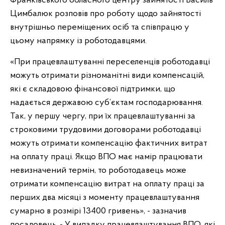
Франківського обласного центру зайнятості Василь
Цимбалюк розповів про роботу щодо зайнятості
внутрішньо переміщених осіб та співпрацю у
цьому напрямку із роботодавцями.
«При працевлаштуванні переселенців роботодавці
можуть отримати різноманітні види компенсацій,
які є складовою фінансової підтримки, що
надається державою суб’єктам господарювання.
Так, у першу чергу, при їх працевлаштуванні за
строковими трудовими договорами роботодавці
можуть отримати компенсацію фактичних витрат
на оплату праці. Якщо ВПО має намір працювати
невизначений термін, то роботодавець може
отримати компенсацію витрат на оплату праці за
перших два місяці з моменту працевлаштування
сумарно в розмірі 13400 гривень», - зазначив
посадовець. - У випадку працевлаштування ВПО, які