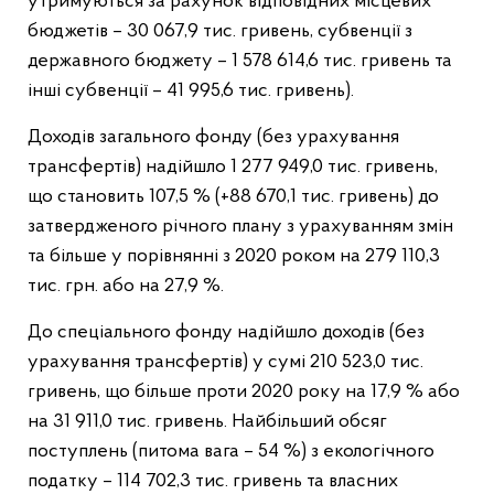
утримуються за рахунок відповідних місцевих
бюджетів – 30 067,9 тис. гривень, субвенції з
державного бюджету – 1 578 614,6 тис. гривень та
інші субвенції – 41 995,6 тис. гривень).
Доходів загального фонду (без урахування
трансфертів) надійшло 1 277 949,0 тис. гривень,
що становить 107,5 % (+88 670,1 тис. гривень) до
затвердженого річного плану з урахуванням змін
та більше у порівнянні з 2020 роком на 279 110,3
тис. грн. або на 27,9 %.
До спеціального фонду надійшло доходів (без
урахування трансфертів) у сумі 210 523,0 тис.
гривень, що більше проти 2020 року на 17,9 % або
на 31 911,0 тис. гривень. Найбільший обсяг
поступлень (питома вага – 54 %) з екологічного
податку – 114 702,3 тис. гривень та власних