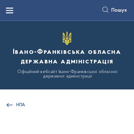
до
основного
Пошук
вмісту
Menu
Івано-Франківська обласна
державна адміністрація
Офіційний вебсайт Івано-Франківської обласної
державної адміністрації
НПА