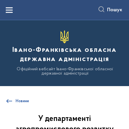
до
основного
Пошук
вмісту
Menu
Івано-Франківська обласна
державна адміністрація
Офіційний вебсайт Івано-Франківської обласної
державної адміністрації
Новини
У департаменті